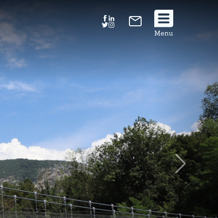
Suivez
Menu
nous
!