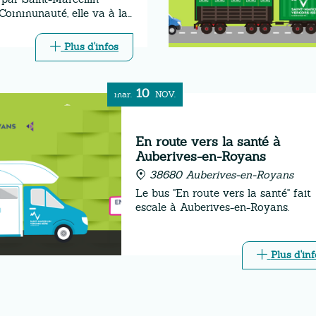
 Communauté, elle va à la
s habitants des communes
nées des trois déchèteries
Plus d'infos
les.
10
mar.
NOV.
En route vers la santé à
Auberives-en-Royans
38680 Auberives-en-Royans
Le bus "En route vers la santé" fait
escale à Auberives-en-Royans.
Plus d'inf