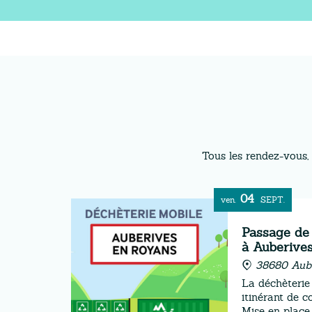
Tous les rendez-vous, 
04
ven.
SEPT.
Passage de 
à Auberive
38680 Aube
La déchèterie 
itinérant de c
Mise en place