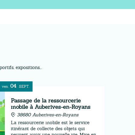
tifs, expositions...
04
ven.
SEPT.
Passage de la ressourcerie
mobile à Auberives-en-Royans
38680 Auberives-en-Royans
La ressourcerie mobile est le service
itinérant de collecte des objets qui
peuvent avoir une nouvelle vie. Mise en