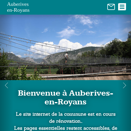
Panneau de gestion des cookies
Auberives
en-Royans
e à Auberives-
n-Royans
 de la commune est en cours
Le ca
e rénovation...
elles restent accessibles, de