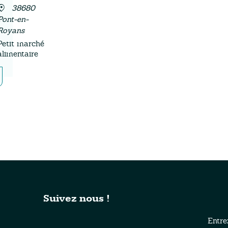
38680
Pont-en-
Royans
Petit marché
alimentaire
Suivez nous !
Entre