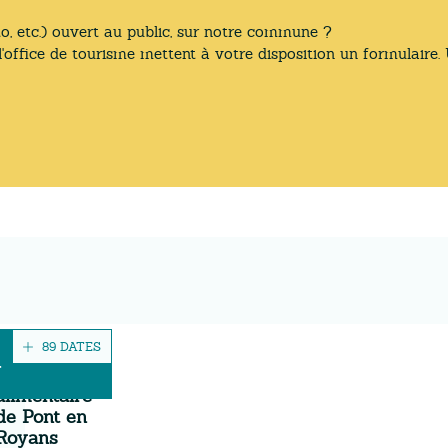
o, etc.) ouvert au public, sur notre commune ?
ice de tourisme mettent à votre disposition un formulaire. Un
89 DATES
T
Marché
alimentaire
de Pont en
Royans