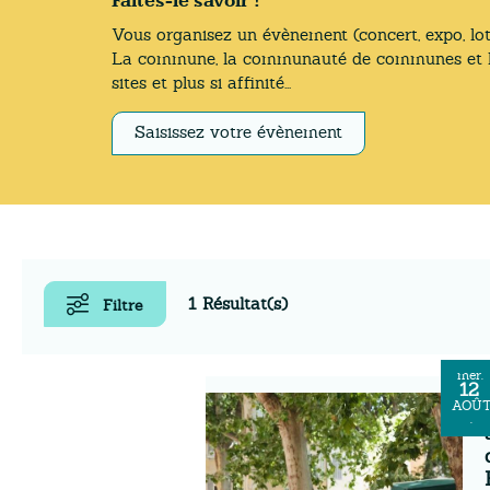
Faîtes-le savoir !
Vous organisez un évènement (concert, expo, lot
La commune, la communauté de communes et l'off
sites et plus si affinité...
Saisissez votre évènement
1 Résultat(s)
Filtre
mer.
12
AOÛ