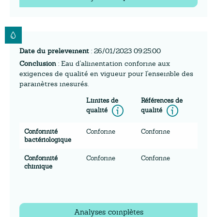
Date du prelevement
: 26/01/2023 09:25:00
Conclusion
: Eau d'alimentation conforme aux
exigences de qualité en vigueur pour l'ensemble des
paramètres mesurés.
Limites de
Références de
Information
Inform
qualité
qualité
Conformité
Conforme
Conforme
bactériologique
Conformité
Conforme
Conforme
chimique
Analyses complètes