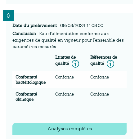
Date du prelevement
: 08/03/2024 11:08:00
Conclusion
: Eau d'alimentation conforme aux
exigences de qualité en vigueur pour l'ensemble des
paramètres mesurés.
Limites de
Références de
Information
Inform
qualité
qualité
Conformité
Conforme
Conforme
bactériologique
Conformité
Conforme
Conforme
chimique
Analyses complètes