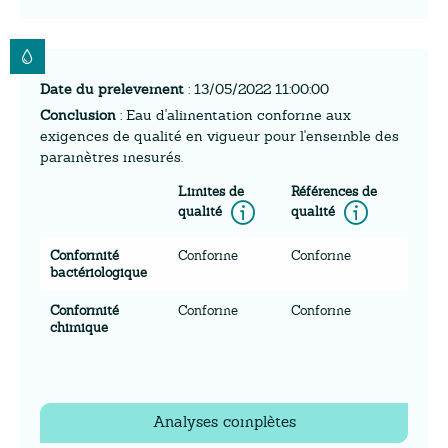
Date du prelevement
: 13/05/2022 11:00:00
Conclusion
: Eau d'alimentation conforme aux
exigences de qualité en vigueur pour l'ensemble des
paramètres mesurés.
Limites de
Références de
Information
Inform
qualité
qualité
Conformité
Conforme
Conforme
bactériologique
Conformité
Conforme
Conforme
chimique
Analyses complètes