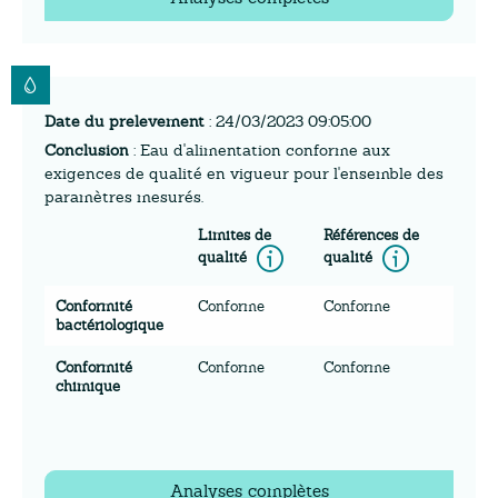
Date du prelevement
: 24/03/2023 09:05:00
Conclusion
: Eau d'alimentation conforme aux
exigences de qualité en vigueur pour l'ensemble des
paramètres mesurés.
Limites de
Références de
Information
Inform
qualité
qualité
Conformité
Conforme
Conforme
bactériologique
Conformité
Conforme
Conforme
chimique
Analyses complètes