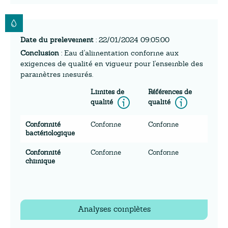
Date du prelevement
: 22/01/2024 09:05:00
Conclusion
: Eau d'alimentation conforme aux
exigences de qualité en vigueur pour l'ensemble des
paramètres mesurés.
Limites de
Références de
Information
Inform
qualité
qualité
Conformité
Conforme
Conforme
bactériologique
Conformité
Conforme
Conforme
chimique
Analyses complètes