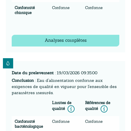
Conformité
Conforme
Conforme
chimique
Analyses complètes
Date du prelevement
: 19/03/2026 09:35:00
Conclusion
: Eau d'alimentation conforme aux
exigences de qualité en vigueur pour l'ensemble des
paramètres mesurés.
Limites de
Références de
Information
Inform
qualité
qualité
Conformité
Conforme
Conforme
bactériologique