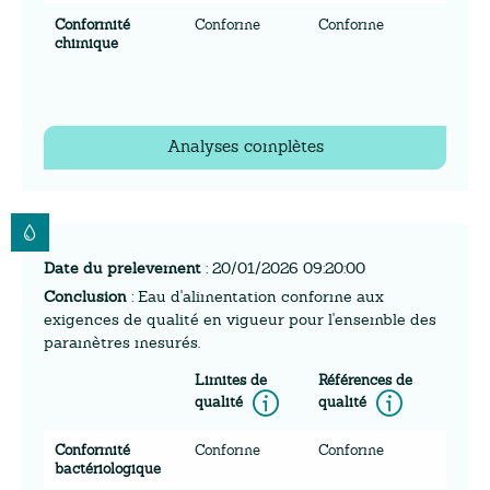
Conformité
Conforme
Conforme
chimique
Analyses complètes
Date du prelevement
: 20/01/2026 09:20:00
Conclusion
: Eau d'alimentation conforme aux
exigences de qualité en vigueur pour l'ensemble des
paramètres mesurés.
Limites de
Références de
Information
Inform
qualité
qualité
Conformité
Conforme
Conforme
bactériologique