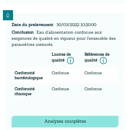
Date du prelevement
: 30/03/2022 10:20:00
Conclusion
: Eau d'alimentation conforme aux
exigences de qualité en vigueur pour l'ensemble des
paramètres mesurés.
Limites de
Références de
Information
Inform
qualité
qualité
Conformité
Conforme
Conforme
bactériologique
Conformité
Conforme
Conforme
chimique
Analyses complètes