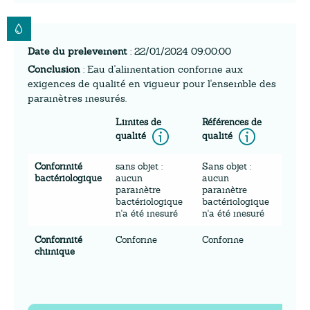
Date du prelevement
: 22/01/2024 09:00:00
Conclusion
: Eau d'alimentation conforme aux
exigences de qualité en vigueur pour l'ensemble des
paramètres mesurés.
Limites de
Références de
Information
Inform
qualité
qualité
Conformité
sans objet :
Sans objet :
bactériologique
aucun
aucun
paramètre
paramètre
bactériologique
bactériologique
n'a été mesuré
n'a été mesuré
Conformité
Conforme
Conforme
chimique