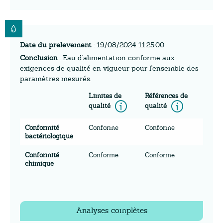
Date du prelevement
: 19/08/2024 11:25:00
Conclusion
: Eau d'alimentation conforme aux
exigences de qualité en vigueur pour l'ensemble des
paramètres mesurés.
Limites de
Références de
Information
Inform
qualité
qualité
Conformité
Conforme
Conforme
bactériologique
Conformité
Conforme
Conforme
chimique
Analyses complètes