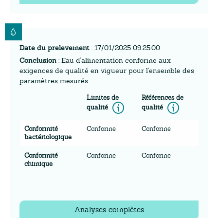
Date du prelevement
: 17/01/2025 09:25:00
Conclusion
: Eau d'alimentation conforme aux
exigences de qualité en vigueur pour l'ensemble des
paramètres mesurés.
Limites de
Références de
Information
Inform
qualité
qualité
Conformité
Conforme
Conforme
bactériologique
Conformité
Conforme
Conforme
chimique
Analyses complètes