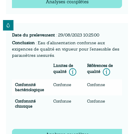
Analyses complètes
Date du prelevement
: 29/08/2023 10:25:00
Conclusion
: Eau d'alimentation conforme aux
exigences de qualité en vigueur pour l'ensemble des
paramètres mesurés.
Limites de
Références de
Information
Inform
qualité
qualité
Conformité
Conforme
Conforme
bactériologique
Conformité
Conforme
Conforme
chimique