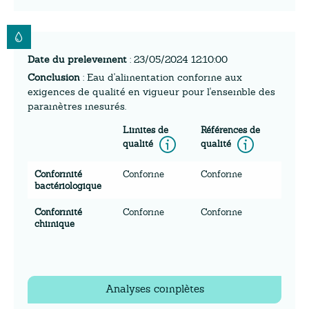
Date du prelevement
: 23/05/2024 12:10:00
Conclusion
: Eau d'alimentation conforme aux
exigences de qualité en vigueur pour l'ensemble des
paramètres mesurés.
Limites de
Références de
Information
Inform
qualité
qualité
Conformité
Conforme
Conforme
bactériologique
Conformité
Conforme
Conforme
chimique
Analyses complètes