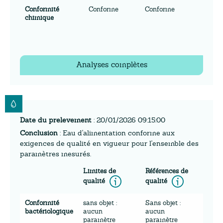
Conformité
Conforme
Conforme
chimique
Analyses complètes
Date du prelevement
: 20/01/2026 09:15:00
Conclusion
: Eau d'alimentation conforme aux
exigences de qualité en vigueur pour l'ensemble des
paramètres mesurés.
Limites de
Références de
Information
Inform
qualité
qualité
Conformité
sans objet :
Sans objet :
bactériologique
aucun
aucun
paramètre
paramètre