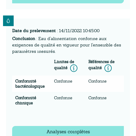
Date du prelevement
: 14/11/2022 10:45:00
Conclusion
: Eau d'alimentation conforme aux
exigences de qualité en vigueur pour l'ensemble des
paramètres mesurés.
Limites de
Références de
Information
Inform
qualité
qualité
Conformité
Conforme
Conforme
bactériologique
Conformité
Conforme
Conforme
chimique
Analyses complètes