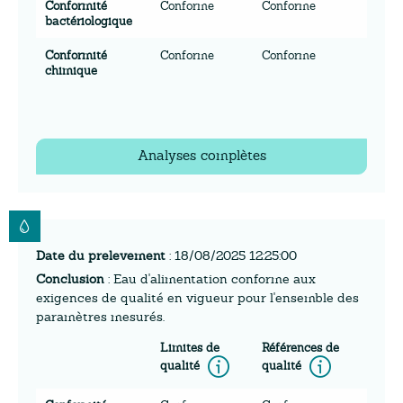
Conformité
Conforme
Conforme
bactériologique
Conformité
Conforme
Conforme
chimique
Analyses complètes
Date du prelevement
: 18/08/2025 12:25:00
Conclusion
: Eau d'alimentation conforme aux
exigences de qualité en vigueur pour l'ensemble des
paramètres mesurés.
Limites de
Références de
Information
Inform
qualité
qualité