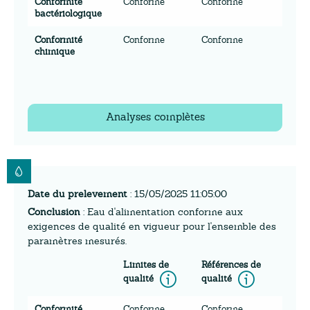
Conformité
Conforme
Conforme
bactériologique
Conformité
Conforme
Conforme
chimique
Analyses complètes
Date du prelevement
: 15/05/2025 11:05:00
Conclusion
: Eau d'alimentation conforme aux
exigences de qualité en vigueur pour l'ensemble des
paramètres mesurés.
Limites de
Références de
Information
Inform
qualité
qualité
Conformité
Conforme
Conforme