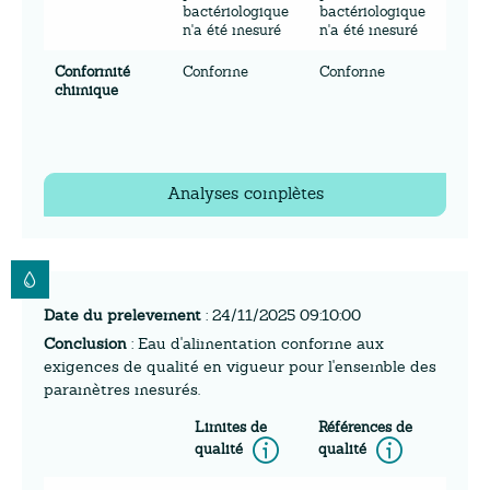
bactériologique
bactériologique
n'a été mesuré
n'a été mesuré
Conformité
Conforme
Conforme
chimique
Analyses complètes
Date du prelevement
: 24/11/2025 09:10:00
Conclusion
: Eau d'alimentation conforme aux
exigences de qualité en vigueur pour l'ensemble des
paramètres mesurés.
Limites de
Références de
Information
Inform
qualité
qualité