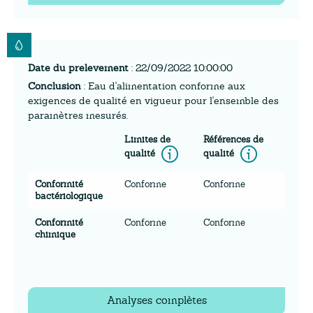
Date du prelevement
: 22/09/2022 10:00:00
Conclusion
: Eau d'alimentation conforme aux
exigences de qualité en vigueur pour l'ensemble des
paramètres mesurés.
Limites de
Références de
Information
Inform
qualité
qualité
Conformité
Conforme
Conforme
bactériologique
Conformité
Conforme
Conforme
chimique
Analyses complètes