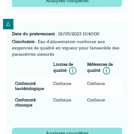
Analyses complètes
Date du prelevement
: 16/05/2023 10:40:00
Conclusion
: Eau d'alimentation conforme aux
exigences de qualité en vigueur pour l'ensemble des
paramètres mesurés.
Limites de
Références de
Information
Inform
qualité
qualité
Conformité
Conforme
Conforme
bactériologique
Conformité
Conforme
Conforme
chimique
Analyses complètes