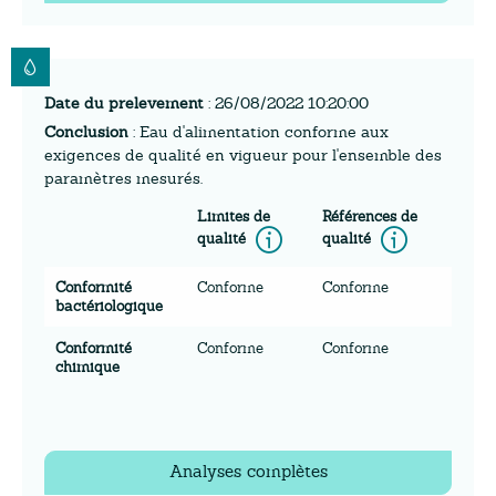
Date du prelevement
: 26/08/2022 10:20:00
Conclusion
: Eau d'alimentation conforme aux
exigences de qualité en vigueur pour l'ensemble des
paramètres mesurés.
Limites de
Références de
Information
Inform
qualité
qualité
Conformité
Conforme
Conforme
bactériologique
Conformité
Conforme
Conforme
chimique
Analyses complètes