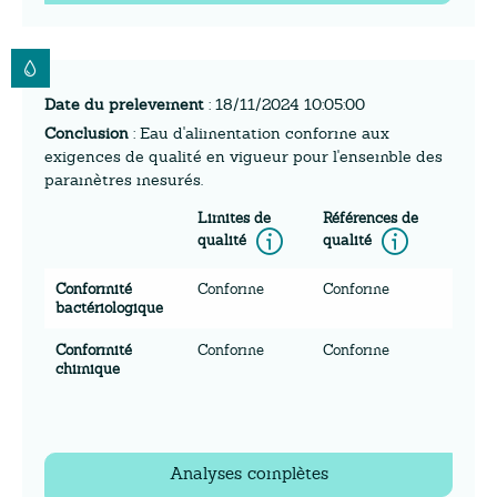
Date du prelevement
: 18/11/2024 10:05:00
Conclusion
: Eau d'alimentation conforme aux
exigences de qualité en vigueur pour l'ensemble des
paramètres mesurés.
Limites de
Références de
Information
Inform
qualité
qualité
Conformité
Conforme
Conforme
bactériologique
Conformité
Conforme
Conforme
chimique
Analyses complètes