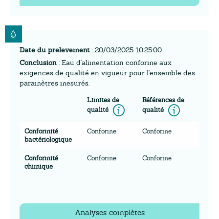
Date du prelevement
: 20/03/2025 10:25:00
Conclusion
: Eau d'alimentation conforme aux
exigences de qualité en vigueur pour l'ensemble des
paramètres mesurés.
Limites de
Références de
Information
Inform
qualité
qualité
Conformité
Conforme
Conforme
bactériologique
Conformité
Conforme
Conforme
chimique
Analyses complètes