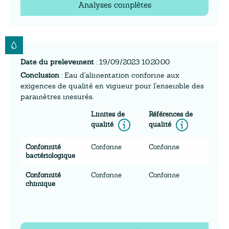
Analyses complètes
Date du prelevement
: 19/09/2023 10:20:00
Conclusion
: Eau d'alimentation conforme aux
exigences de qualité en vigueur pour l'ensemble des
paramètres mesurés.
Limites de
Références de
Information
Inform
qualité
qualité
Conformité
Conforme
Conforme
bactériologique
Conformité
Conforme
Conforme
chimique