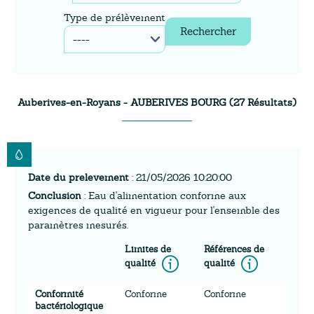
Type de prélèvement
Rechercher
Auberives-en-Royans - AUBERIVES BOURG (
27
Résultats)
Date du prelevement
: 21/05/2026 10:20:00
Conclusion
: Eau d'alimentation conforme aux
exigences de qualité en vigueur pour l'ensemble des
paramètres mesurés.
Limites de
Références de
Information
Inform
qualité
qualité
Conformité
Conforme
Conforme
bactériologique