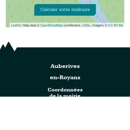
Calculer votre itinéraire
Leaflet
| Map data ©
OpenStreetMap
contributors,
ODbL
, Imagery ©
CC-BY-SA
Auberives
en-Royans
Coordonnées
de la mairie
720 route du Vercors
38680, Auberives-en-Royans
tél : 04 76 36 03 76