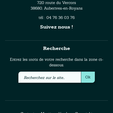
720 route du Vercors
38680, Auberives-en-Royans
tél : 04 76 36 03 76
Suivez nous !
Recherche
Entrez les mots de votre recherche dans la zone ci-
dessous.
Recherchez
Ok
sur
le
site